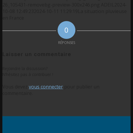
26_105431-removebg-preview-300x246.png
ADEIL
2024-
10-08 12:49:23
2024-10-11 11:29:19
La situation pluvieuse
en France
0
RÉPONSES
Laisser un commentaire
Rejoindre la discussion?
N’hésitez pas à contribuer !
Vous devez
vous connecter
pour publier un
commentaire.