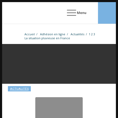
Menu
Accueil
/
Adhésion en ligne
/
Actualités
/
1
2
3
La situation pluvieuse en France
ACTUALITÉS