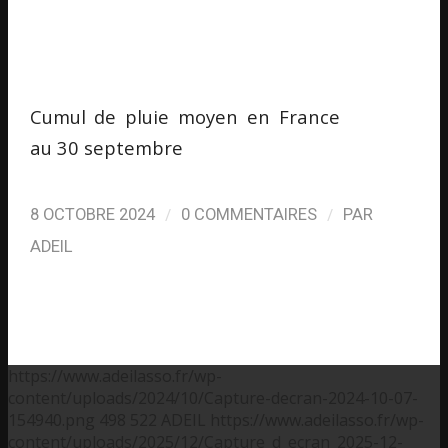
Cumul de pluie moyen en France
au 30 septembre
/
/
8 OCTOBRE 2024
0 COMMENTAIRES
PAR
ADEIL
https://www.adeilasso.fr/wp-
content/uploads/2024/10/Capture-decran-2024-10-07-
154940.png
498
522
ADEIL
https://www.adeilasso.fr/wp-
content/uploads/2025/12/Capture_d_ecran_2025-12-